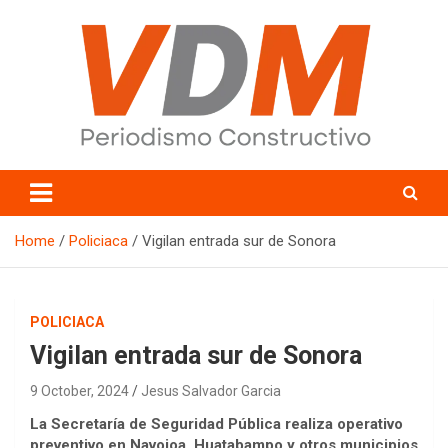
Skip
to
content
valledelmayo.com
Home
Policiaca
Vigilan entrada sur de Sonora
POLICIACA
Vigilan entrada sur de Sonora
9 October, 2024
Jesus Salvador Garcia
La Secretaría de Seguridad Pública realiza operativo
preventivo en Navojoa, Huatabampo y otros municipios