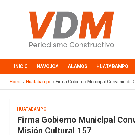
Skip
to
content
valledelmayo.com
INICIO
NAVOJOA
ALAMOS
HUATABAMPO
Home
Huatabampo
Firma Gobierno Municipal Convenio de C
HUATABAMPO
Firma Gobierno Municipal Conv
Misión Cultural 157