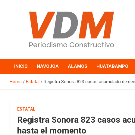
Skip
to
content
valledelmayo.com
INICIO
NAVOJOA
ALAMOS
HUATABAMPO
Home
Estatal
Registra Sonora 823 casos acumulado de den
ESTATAL
Registra Sonora 823 casos ac
hasta el momento