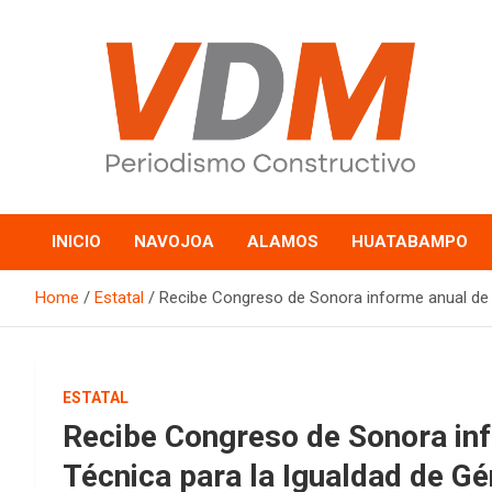
Skip
to
content
valledelmayo.com
INICIO
NAVOJOA
ALAMOS
HUATABAMPO
Home
Estatal
Recibe Congreso de Sonora informe anual de l
ESTATAL
Recibe Congreso de Sonora inf
Técnica para la Igualdad de G