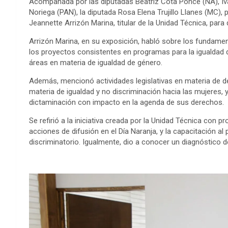
Acompañada por las diputadas Beatriz Cota Ponce (NA), Iva
Noriega (PAN), la diputada Rosa Elena Trujillo Llanes (MC), 
Jeannette Arrizón Marina, titular de la Unidad Técnica, para
Arrizón Marina, en su exposición, habló sobre los fundamen
los proyectos consistentes en programas para la igualdad d
áreas en materia de igualdad de género.
Además, mencionó actividades legislativas en materia de d
materia de igualdad y no discriminación hacia las mujeres, y
dictaminación con impacto en la agenda de sus derechos.
Se refirió a la iniciativa creada por la Unidad Técnica con 
acciones de difusión en el Día Naranja, y la capacitación al
discriminatorio. Igualmente, dio a conocer un diagnóstico d