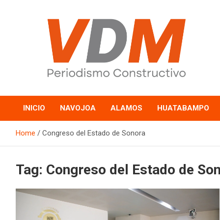
Skip
to
content
valledelmayo.com
INICIO
NAVOJOA
ALAMOS
HUATABAMPO
Home
Congreso del Estado de Sonora
Tag:
Congreso del Estado de So