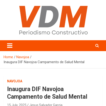
Skip
to
content
valledelmayo.com
Home
Navojoa
Inaugura DIF Navojoa Campamento de Salud Mental
NAVOJOA
Inaugura DIF Navojoa
Campamento de Salud Mental
15 July, 2025
Jesus Salvador Garcia