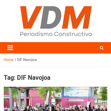
Skip
to
content
valledelmayo.com
Home
DIF Navojoa
Tag:
DIF Navojoa