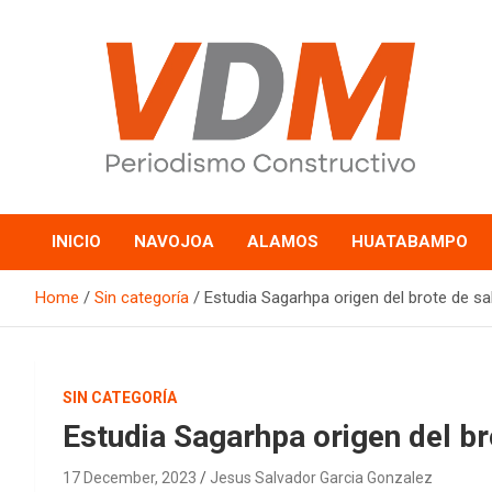
Skip
to
content
valledelmayo.com
INICIO
NAVOJOA
ALAMOS
HUATABAMPO
Home
Sin categoría
Estudia Sagarhpa origen del brote de s
SIN CATEGORÍA
Estudia Sagarhpa origen del b
17 December, 2023
Jesus Salvador Garcia Gonzalez