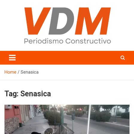
Skip
to
content
valledelmayo.com
Home
Senasica
Tag:
Senasica