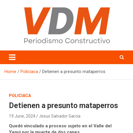
Skip
to
content
valledelmayo.com
Home
Policiaca
Detienen a presunto mataperros
POLICIACA
Detienen a presunto mataperros
19 June, 2024
Jesus Salvador Garcia
Quedó vinculado a proceso sujeto en el Valle del
Yaqui por la muerte de dos canes