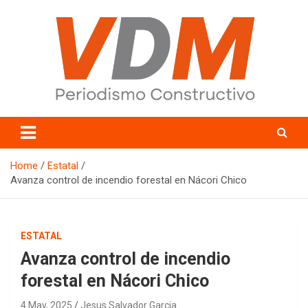
Skip
to
content
valledelmayo.com
Home
Estatal
Avanza control de incendio forestal en Nácori Chico
ESTATAL
Avanza control de incendio
forestal en Nácori Chico
4 May, 2025
Jesus Salvador Garcia