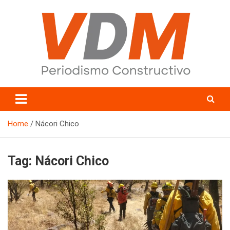
Skip
to
content
valledelmayo.com
Home
Nácori Chico
Tag:
Nácori Chico