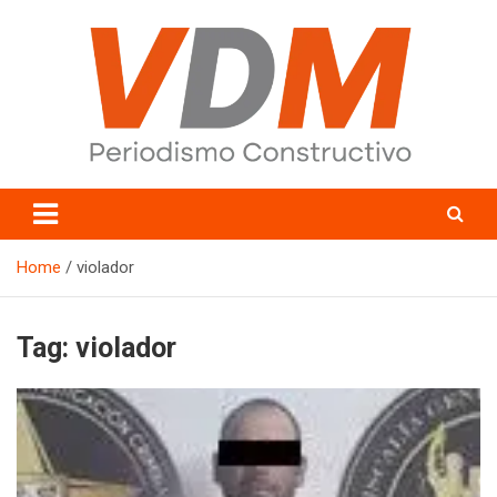
Skip
to
content
valledelmayo.com
Home
violador
Tag:
violador