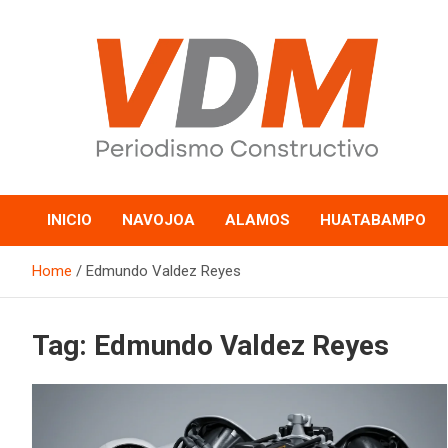
Skip
to
content
valledelmayo.com
INICIO
NAVOJOA
ALAMOS
HUATABAMPO
Home
Edmundo Valdez Reyes
Tag:
Edmundo Valdez Reyes