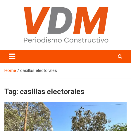
Skip
to
content
valledelmayo.com
Home
casillas electorales
Tag:
casillas electorales