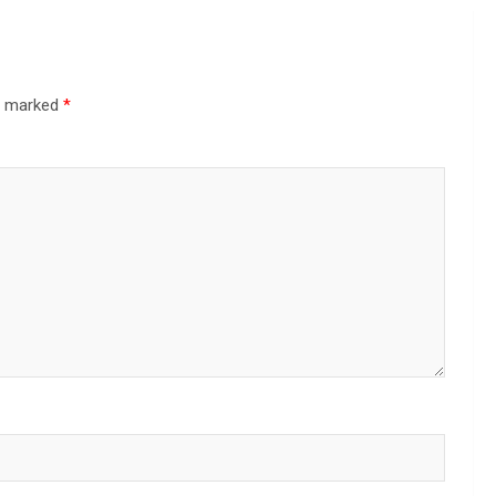
re marked
*