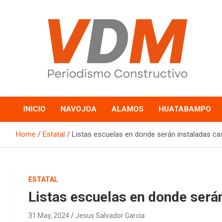
Skip
to
content
valledelmayo.com
INICIO
NAVOJOA
ALAMOS
HUATABAMPO
Home
Estatal
Listas escuelas en donde serán instaladas cas
ESTATAL
Listas escuelas en donde serán
31 May, 2024
Jesus Salvador Garcia