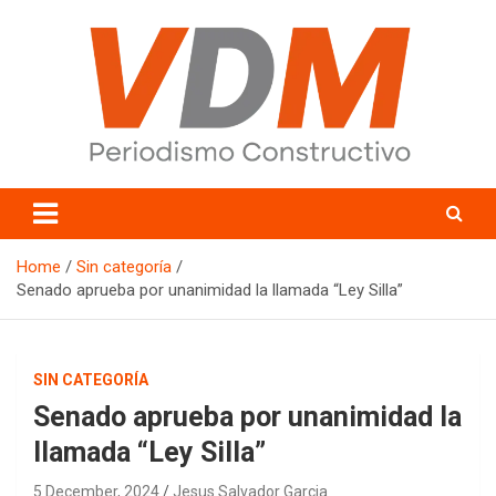
Skip
to
content
valledelmayo.com
Home
Sin categoría
Senado aprueba por unanimidad la llamada “Ley Silla”
SIN CATEGORÍA
Senado aprueba por unanimidad la
llamada “Ley Silla”
5 December, 2024
Jesus Salvador Garcia