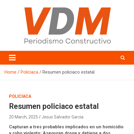
Skip
to
content
valledelmayo.com
Home
Policiaca
Resumen policiaco estatal
POLICIACA
Resumen policiaco estatal
20 March, 2025
Jesus Salvador Garcia
Capturan a tres probables implicados en un homicidio
y robo violento; Aseguran droga y detiene a dos