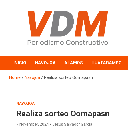
Skip
to
content
valledelmayo.com
INICIO
NAVOJOA
ALAMOS
HUATABAMPO
Home
Navojoa
Realiza sorteo Oomapasn
NAVOJOA
Realiza sorteo Oomapasn
7 November, 2024
Jesus Salvador Garcia