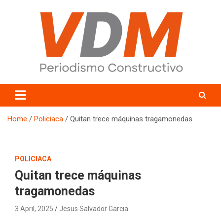
Skip
to
content
valledelmayo.com
Home
Policiaca
Quitan trece máquinas tragamonedas
POLICIACA
Quitan trece máquinas
tragamonedas
3 April, 2025
Jesus Salvador Garcia