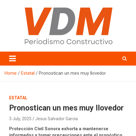
Skip
to
content
valledelmayo.com
Home
Estatal
Pronostican un mes muy llovedor
ESTATAL
Pronostican un mes muy llovedor
3 July, 2025
Jesus Salvador Garcia
Protección Civil Sonora exhorta a mantenerse
informados y tomar precauciones ante el pronóstico