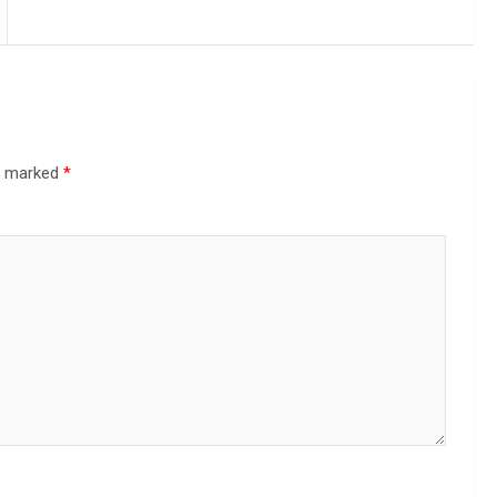
re marked
*