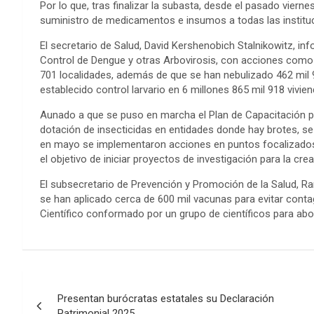
Por lo que, tras finalizar la subasta, desde el pasado viernes
suministro de medicamentos e insumos a todas las instituc
El secretario de Salud, David Kershenobich Stalnikowitz, i
Control de Dengue y otras Arbovirosis, con acciones como 
701 localidades, además de que se han nebulizado 462 mil 
establecido control larvario en 6 millones 865 mil 918 vivien
Aunado a que se puso en marcha el Plan de Capacitación pa
dotación de insecticidas en entidades donde hay brotes, se 
en mayo se implementaron acciones en puntos focalizados y
el objetivo de iniciar proyectos de investigación para la c
El subsecretario de Prevención y Promoción de la Salud, Ra
se han aplicado cerca de 600 mil vacunas para evitar cont
Científico conformado por un grupo de científicos para abo
Post
Presentan burócratas estatales su Declaración
navigation
Patrimonial 2025