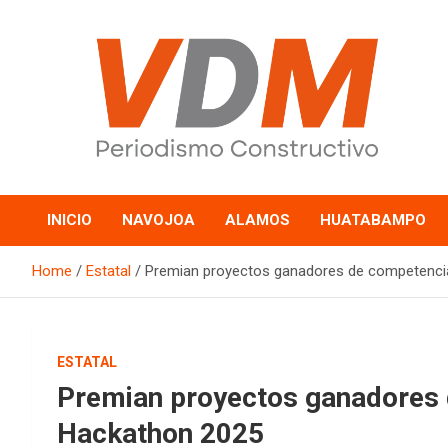
Skip
to
content
valledelmayo.com
INICIO
NAVOJOA
ALAMOS
HUATABAMPO
Home
Estatal
Premian proyectos ganadores de competenci
ESTATAL
Premian proyectos ganadores 
Hackathon 2025