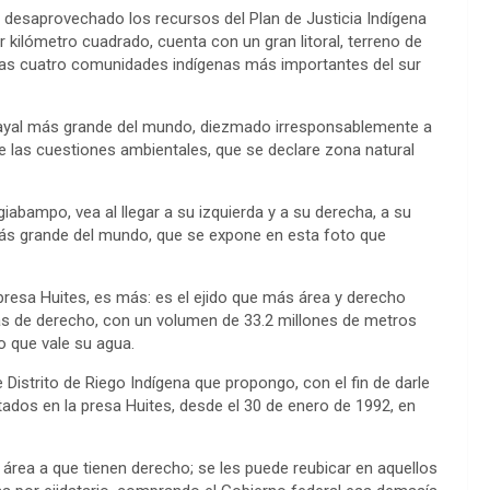
desaprovechado los recursos del Plan de Justicia Indígena
kilómetro cuadrado, cuenta con un gran litoral, terreno de
n las cuatro comunidades indígenas más importantes del sur
tayal más grande del mundo, diezmado irresponsablemente a
e las cuestiones ambientales, que se declare zona natural
giabampo, vea al llegar a su izquierda y a su derecha, a su
l más grande del mundo, que se expone en esta foto que
resa Huites, es más: es el ejido que más área y derecho
eas de derecho, con un volumen de 33.2 millones de metros
o que vale su agua.
e Distrito de Riego Indígena que propongo, con el fin de darle
tados en la presa Huites, desde el 30 de enero de 1992, en
l área a que tienen derecho; se les puede reubicar en aquellos