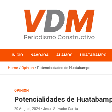
Skip
to
content
valledelmayo.com
INICIO
NAVOJOA
ALAMOS
HUATABAMPO
Home
Opinion
Potencialidades de Huatabampo
OPINION
Potencialidades de Huatabam
20 August, 2024
Jesus Salvador Garcia