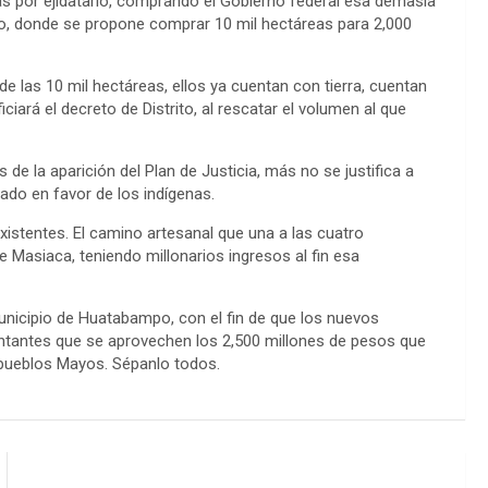
s por ejidatario, comprando el Gobierno federal esa demasía
yo, donde se propone comprar 10 mil hectáreas para 2,000
las 10 mil hectáreas, ellos ya cuentan con tierra, cuentan
ciará el decreto de Distrito, al rescatar el volumen al que
s de la aparición del Plan de Justicia, más no se justifica a
ado en favor de los indígenas.
stentes. El camino artesanal que una a las cuatro
 Masiaca, teniendo millonarios ingresos al fin esa
unicipio de Huatabampo, con el fin de que los nuevos
entantes que se aprovechen los 2,500 millones de pesos que
 pueblos Mayos. Sépanlo todos.