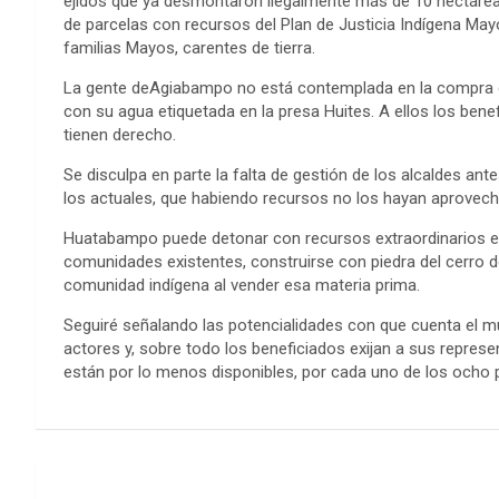
ejidos que ya desmontaron ilegalmente más de 10 hectárea
de parcelas con recursos del Plan de Justicia Indígena Ma
familias Mayos, carentes de tierra.
La gente deAgiabampo no está contemplada en la compra de 
con su agua etiquetada en la presa Huites. A ellos los benefi
tienen derecho.
Se disculpa en parte la falta de gestión de los alcaldes ante
los actuales, que habiendo recursos no los hayan aprovech
Huatabampo puede detonar con recursos extraordinarios exi
comunidades existentes, construirse con piedra del cerro de
comunidad indígena al vender esa materia prima.
Seguiré señalando las potencialidades con que cuenta el m
actores y, sobre todo los beneficiados exijan a sus repres
están por lo menos disponibles, por cada uno de los ocho
Post