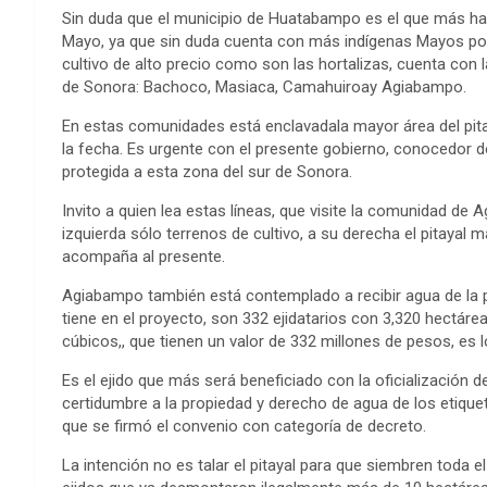
Sin duda que el municipio de Huatabampo es el que más ha 
Mayo, ya que sin duda cuenta con más indígenas Mayos por 
cultivo de alto precio como son las hortalizas, cuenta co
de Sonora: Bachoco, Masiaca, Camahuiroay Agiabampo.
En estas comunidades está enclavadala mayor área del pi
la fecha. Es urgente con el presente gobierno, conocedor d
protegida a esta zona del sur de Sonora.
Invito a quien lea estas líneas, que visite la comunidad de A
izquierda sólo terrenos de cultivo, a su derecha el pitaya
acompaña al presente.
Agiabampo también está contemplado a recibir agua de la p
tiene en el proyecto, son 332 ejidatarios con 3,320 hectár
cúbicos,, que tienen un valor de 332 millones de pesos, es l
Es el ejido que más será beneficiado con la oficialización d
certidumbre a la propiedad y derecho de agua de los etique
que se firmó el convenio con categoría de decreto.
La intención no es talar el pitayal para que siembren toda e