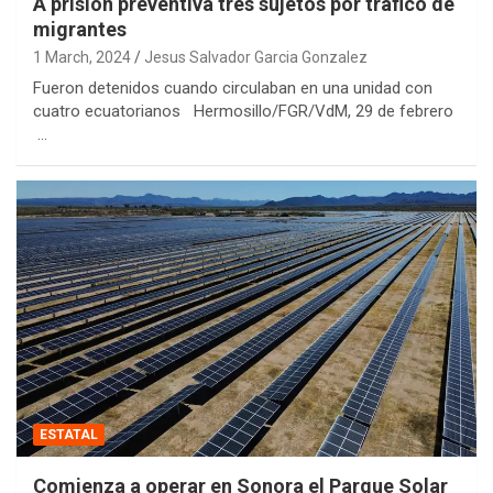
A prisión preventiva tres sujetos por tráfico de
migrantes
1 March, 2024
Jesus Salvador Garcia Gonzalez
Fueron detenidos cuando circulaban en una unidad con
cuatro ecuatorianos Hermosillo/FGR/VdM, 29 de febrero
…
ESTATAL
Comienza a operar en Sonora el Parque Solar