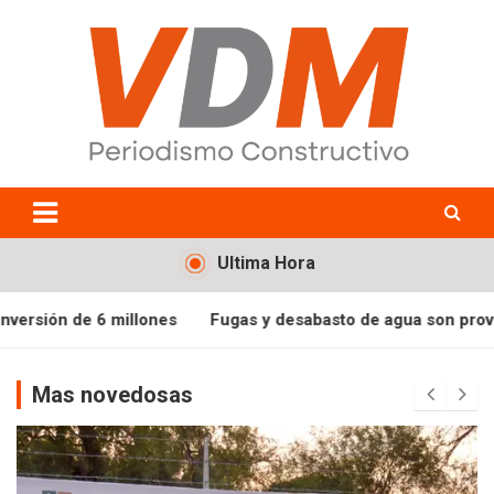
Skip
to
content
valledelmayo.com
Ultima Hora
e 6 millones
Fugas y desabasto de agua son provocadas por t
Mas novedosas