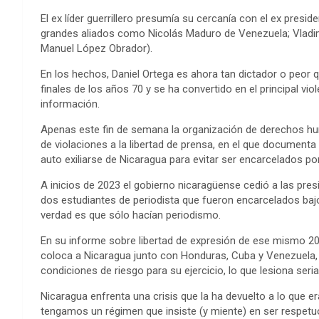
El ex líder guerrillero presumía su cercanía con el ex presi
grandes aliados como Nicolás Maduro de Venezuela; Vladimir
Manuel López Obrador).
En los hechos, Daniel Ortega es ahora tan dictador o peor 
finales de los años 70 y se ha convertido en el principal vio
información.
Apenas este fin de semana la organización de derechos h
de violaciones a la libertad de prensa, en el que document
auto exiliarse de Nicaragua para evitar ser encarcelados po
A inicios de 2023 el gobierno nicaragüense cedió a las presi
dos estudiantes de periodista que fueron encarcelados bajo 
verdad es que sólo hacían periodismo.
En su informe sobre libertad de expresión de ese mismo 202
coloca a Nicaragua junto con Honduras, Cuba y Venezuela, 
condiciones de riesgo para su ejercicio, lo que lesiona seri
Nicaragua enfrenta una crisis que la ha devuelto a lo que 
tengamos un régimen que insiste (y miente) en ser respetuo