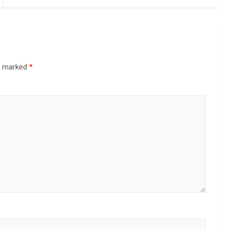
re marked
*