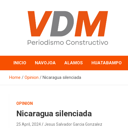
Skip
to
content
valledelmayo.com
INICIO
NAVOJOA
ALAMOS
HUATABAMPO
Home
Opinion
Nicaragua silenciada
OPINION
Nicaragua silenciada
25 April, 2024
Jesus Salvador Garcia Gonzalez