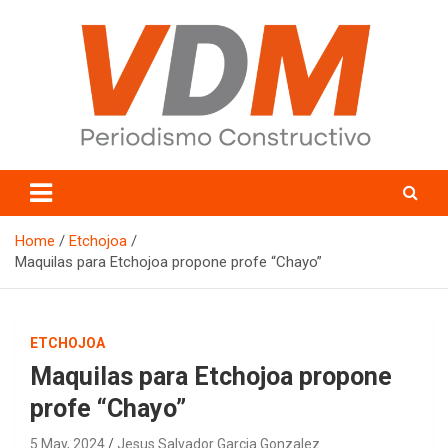
Skip
to
content
valledelmayo.com
Home
Etchojoa
Maquilas para Etchojoa propone profe “Chayo”
ETCHOJOA
Maquilas para Etchojoa propone
profe “Chayo”
5 May, 2024
Jesus Salvador Garcia Gonzalez