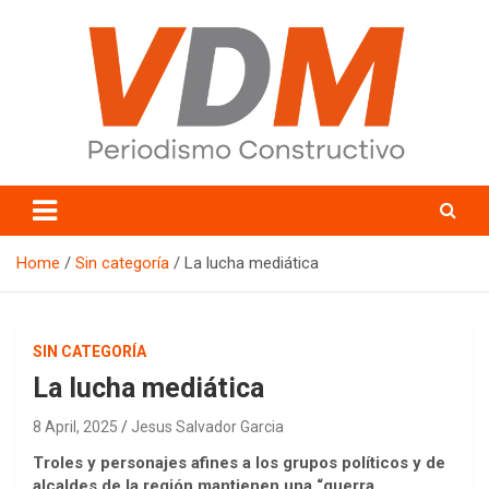
Skip
to
content
valledelmayo.com
Home
Sin categoría
La lucha mediática
SIN CATEGORÍA
La lucha mediática
8 April, 2025
Jesus Salvador Garcia
Troles y personajes afines a los grupos políticos y de
alcaldes de la región mantienen una “guerra