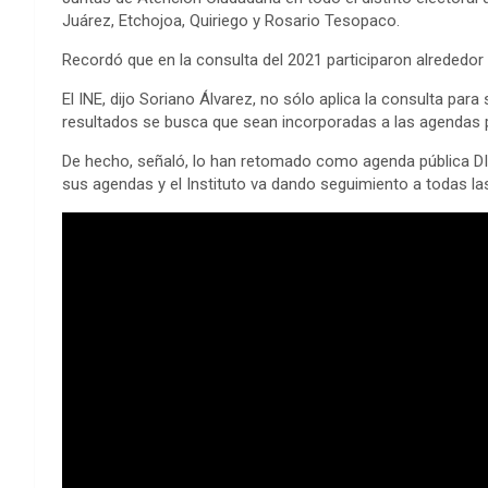
Juárez, Etchojoa, Quiriego y Rosario Tesopaco.
Recordó que en la consulta del 2021 participaron alrededor 
El INE, dijo Soriano Álvarez, no sólo aplica la consulta pa
resultados se busca que sean incorporadas a las agendas p
De hecho, señaló, lo han retomado como agenda pública DIF
sus agendas y el Instituto va dando seguimiento a todas la