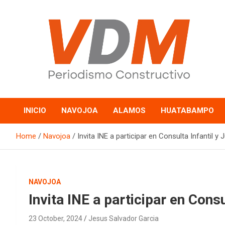
Skip
to
content
valledelmayo.com
INICIO
NAVOJOA
ALAMOS
HUATABAMPO
Home
Navojoa
Invita INE a participar en Consulta Infantil y J
NAVOJOA
Invita INE a participar en Consu
23 October, 2024
Jesus Salvador Garcia