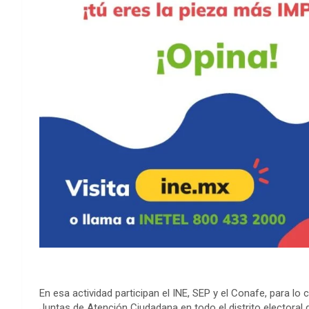
En esa actividad participan el INE, SEP y el Conafe, para lo 
Juntas de Atención Ciudadana en todo el distrito electora