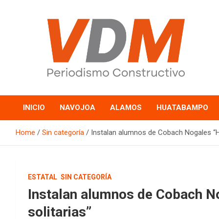
Skip
to
content
valledelmayo.com
INICIO
NAVOJOA
ALAMOS
HUATABAMPO
Home
Sin categoría
Instalan alumnos de Cobach Nogales “Ho
ESTATAL
SIN CATEGORÍA
Instalan alumnos de Cobach No
solitarias”