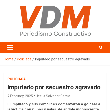
Skip
to
content
valledelmayo.com
Home
Policiaca
Imputado por secuestro agravado
POLICIACA
Imputado por secuestro agravado
7 February, 2025
Jesus Salvador Garcia
El imputado y sus cómplices comenzaron a golpear a
la víctima con puños y palas, dejándolo inconsciente