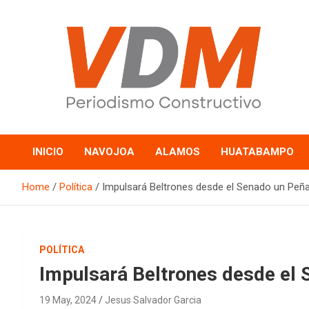
Skip
to
content
valledelmayo.com
INICIO
NAVOJOA
ALAMOS
HUATABAMPO
Home
Política
Impulsará Beltrones desde el Senado un Peñ
POLÍTICA
Impulsará Beltrones desde el 
19 May, 2024
Jesus Salvador Garcia