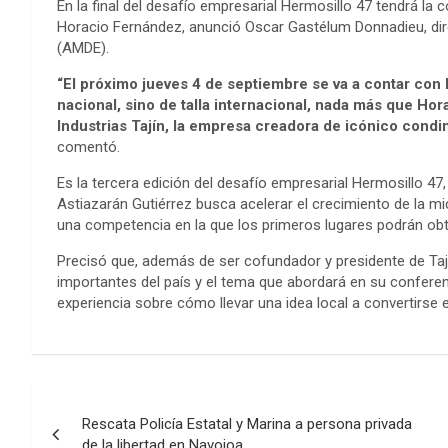
En la final del desafío empresarial Hermosillo 47 tendrá la 
Horacio Fernández, anunció Oscar Gastélum Donnadieu, dir
(AMDE).
“El próximo jueves 4 de septiembre se va a contar con 
nacional, sino de talla internacional, nada más que Ho
Industrias Tajín, la empresa creadora de icónico cond
comentó.
Es la tercera edición del desafío empresarial Hermosillo 47
Astiazarán Gutiérrez busca acelerar el crecimiento de la 
una competencia en la que los primeros lugares podrán obt
Precisó que, además de ser cofundador y presidente de Tají
importantes del país y el tema que abordará en su conferen
experiencia sobre cómo llevar una idea local a convertirse e
Post
Rescata Policía Estatal y Marina a persona privada
navigation
de la libertad en Navojoa