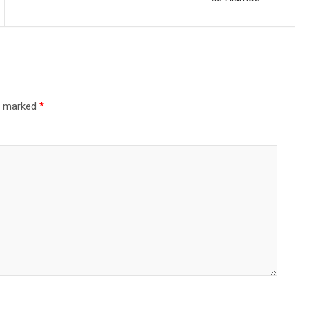
re marked
*