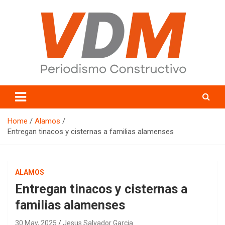
Skip
to
content
valledelmayo.com
Home
Alamos
Entregan tinacos y cisternas a familias alamenses
ALAMOS
Entregan tinacos y cisternas a
familias alamenses
30 May, 2025
Jesus Salvador Garcia