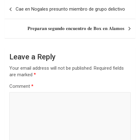
Post
Cae en Nogales presunto miembro de grupo delictivo
navigation
𝐏𝐫𝐞𝐩𝐚𝐫𝐚𝐧 𝐬𝐞𝐠𝐮𝐧𝐝𝐨 𝐞𝐧𝐜𝐮𝐞𝐧𝐭𝐫𝐨 𝐝𝐞 𝐁𝐨𝐱 𝐞𝐧 𝐀𝐥𝐚𝐦𝐨𝐬
Leave a Reply
Your email address will not be published.
Required fields
are marked
*
Comment
*