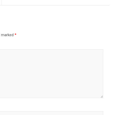
re marked
*