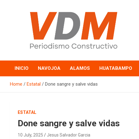
Skip
to
content
valledelmayo.com
INICIO
NAVOJOA
ALAMOS
HUATABAMPO
Home
Estatal
Done sangre y salve vidas
ESTATAL
Done sangre y salve vidas
10 July, 2025
Jesus Salvador Garcia