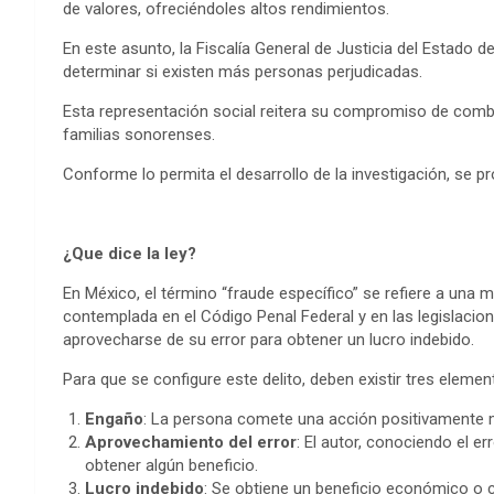
de valores, ofreciéndoles altos rendimientos.
En este asunto, la Fiscalía General de Justicia del Estado d
determinar si existen más personas perjudicadas.
Esta representación social reitera su compromiso de comba
familias sonorenses.
Conforme lo permita el desarrollo de la investigación, se p
¿Que dice la ley?
En México, el término “fraude específico” se refiere a una mo
contemplada en el Código Penal Federal y en las legislacion
aprovecharse de su error para obtener un lucro indebido.
Para que se configure este delito, deben existir tres eleme
Engaño
: La persona comete una acción positivamente me
Aprovechamiento del error
: El autor, conociendo el er
obtener algún beneficio.
Lucro indebido
: Se obtiene un beneficio económico o cua