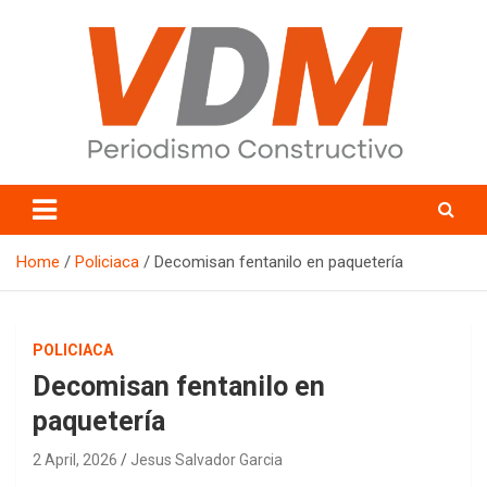
Skip
to
content
valledelmayo.com
Home
Policiaca
Decomisan fentanilo en paquetería
POLICIACA
Decomisan fentanilo en
paquetería
2 April, 2026
Jesus Salvador Garcia