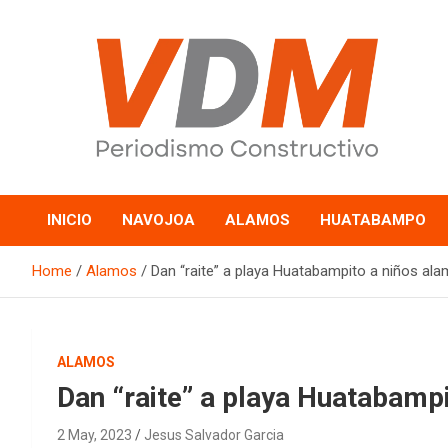
Skip
to
content
valledelmayo.com
INICIO
NAVOJOA
ALAMOS
HUATABAMPO
Home
Alamos
Dan “raite” a playa Huatabampito a niños al
ALAMOS
Dan “raite” a playa Huatabamp
2 May, 2023
Jesus Salvador Garcia