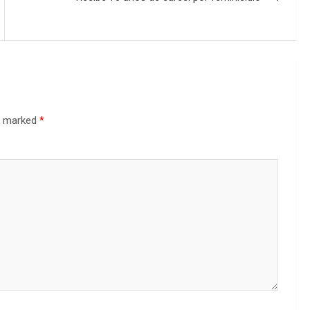
re marked
*