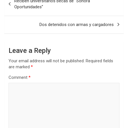
Reciben universitarios becas de “Sonora
navigation
Oportunidades”
Dos detenidos con armas y cargadores
Leave a Reply
Your email address will not be published.
Required fields
are marked
*
Comment
*