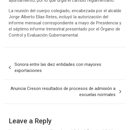
ayuntamiento, por lo que urgía el cambio reglamentario.
La reunión del cuerpo colegiado, encabezada por el alcalde
Jorge Alberto Elías Retes, incluyó la autorización del
informe mensual correspondiente a mayo de Presidencia y
el séptimo informe trimestral presentado por el Órgano de
Control y Evaluación Gubernamental.
Post
Sonora entre las diez entidades con mayores
navigation
exportaciones
Anuncia Creson resultados de procesos de admisión a
escuelas normales
Leave a Reply