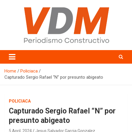
Skip
to
content
valledelmayo.com
Home
Policiaca
Capturado Sergio Rafael “N” por presunto abigeato
POLICIACA
Capturado Sergio Rafael “N” por
presunto abigeato
5 April, 2024
Jesus Salvador Garcia Gonzalez