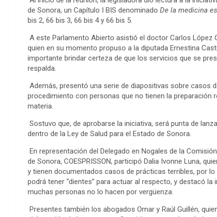
de Sonora, un Capítulo I BIS denominado
De la medicina es
bis 2, 66 bis 3, 66 bis 4 y 66 bis 5.
A este Parlamento Abierto asistió el doctor Carlos López C
quien en su momento propuso a la diputada Ernestina Castro 
importante brindar certeza de que los servicios que se pre
respalda.
Además, presentó una serie de diapositivas sobre casos d
procedimiento con personas que no tienen la preparación r
materia.
Sostuvo que, de aprobarse la iniciativa, será punta de lanza
dentro de la Ley de Salud para el Estado de Sonora.
En representación del Delegado en Nogales de la Comisión 
de Sonora, COESPRISSON, participó Dalia Ivonne Luna, qui
y tienen documentados casos de prácticas terribles, por lo c
podrá tener “dientes” para actuar al respecto, y destacó la 
muchas personas no lo hacen por vergüenza.
Presentes también los abogados Omar y Raúl Guillén, quien