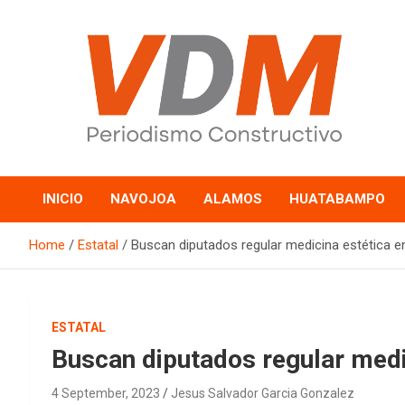
Skip
to
content
valledelmayo.com
INICIO
NAVOJOA
ALAMOS
HUATABAMPO
Home
Estatal
Buscan diputados regular medicina estética e
ESTATAL
Buscan diputados regular medic
4 September, 2023
Jesus Salvador Garcia Gonzalez