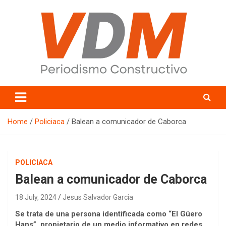
Skip
to
content
valledelmayo.com
Home
Policiaca
Balean a comunicador de Caborca
POLICIACA
Balean a comunicador de Caborca
18 July, 2024
Jesus Salvador Garcia
Se trata de una persona identificada como “El Güero
Hans”, propietario de un medio informativo en redes