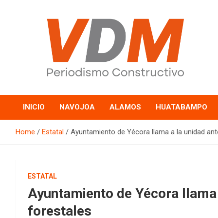
Skip
to
content
valledelmayo.com
INICIO
NAVOJOA
ALAMOS
HUATABAMPO
Home
Estatal
Ayuntamiento de Yécora llama a la unidad ant
ESTATAL
Ayuntamiento de Yécora llama 
forestales