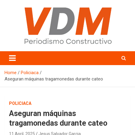
Skip
to
content
valledelmayo.com
Home
Policiaca
Aseguran máquinas tragamonedas durante cateo
POLICIACA
Aseguran máquinas
tragamonedas durante cateo
11 April, 2025
Jesus Salvador Garcia