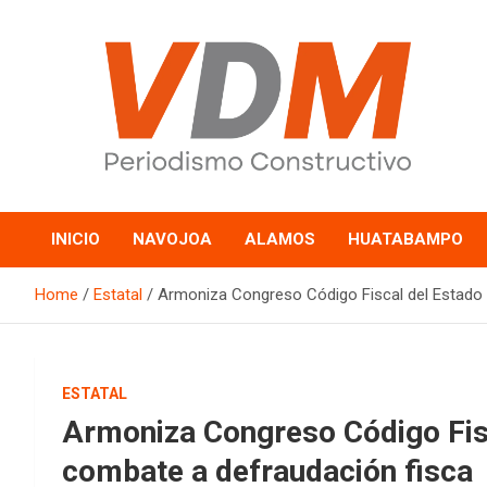
Skip
to
content
valledelmayo.com
INICIO
NAVOJOA
ALAMOS
HUATABAMPO
Home
Estatal
Armoniza Congreso Código Fiscal del Estado p
ESTATAL
Armoniza Congreso Código Fisc
combate a defraudación fisca