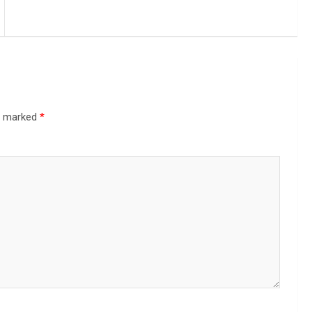
re marked
*