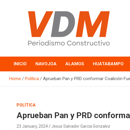
Skip
to
content
valledelmayo.com
INICIO
NAVOJOA
ALAMOS
HUATABAMPO
Home
Política
Aprueban Pan y PRD conformar Coalición Fu
POLÍTICA
Aprueban Pan y PRD conformar
23 January, 2024
Jesus Salvador Garcia Gonzalez