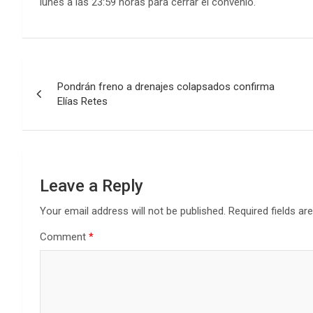
lunes a las 23:59 horas para cerrar el convenio.
Post
Pondrán freno a drenajes colapsados confirma
navigation
Elías Retes
Leave a Reply
Your email address will not be published.
Required fields a
Comment
*