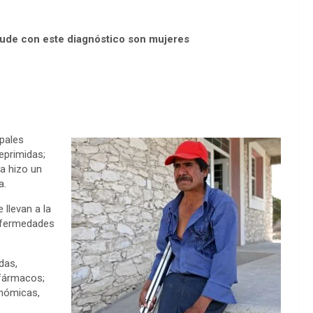
cude con este diagnóstico son mujeres
ipales
eprimidas;
ra hizo un
a.
 llevan a la
enfermedades
das,
ofármacos;
onómicas,