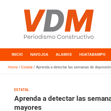
Skip
to
content
valledelmayo.com
INICIO
NAVOJOA
ALAMOS
HUATABAMPO
Home
Estatal
Aprenda a detectar las semanas de depresió
ESTATAL
Aprenda a detectar las semana
mayores