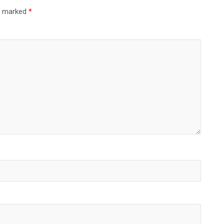
re marked
*