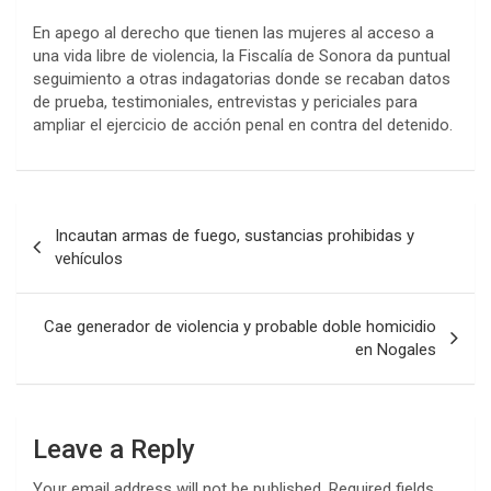
En apego al derecho que tienen las mujeres al acceso a
una vida libre de violencia, la Fiscalía de Sonora da puntual
seguimiento a otras indagatorias donde se recaban datos
de prueba, testimoniales, entrevistas y periciales para
ampliar el ejercicio de acción penal en contra del detenido.
Post
Incautan armas de fuego, sustancias prohibidas y
navigation
vehículos
Cae generador de violencia y probable doble homicidio
en Nogales
Leave a Reply
Your email address will not be published.
Required fields