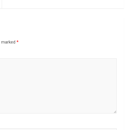
re marked
*